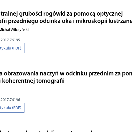
ralnej grubości rogówki za pomocą optycznej
ii przedniego odcinka oka i mikroskopii lustrzan
Michał Wilczyński
o.2017.76195
rtykułu (PDF)
a obrazowania naczyń w odcinku przednim za p
j koherentnej tomografii
a
o.2017.76196
rtykułu (PDF)