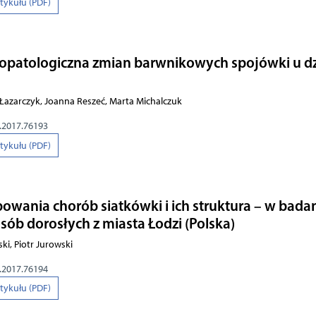
rtykułu (PDF)
stopatologiczna zmian barwnikowych spojówki u dzi
Łazarczyk, Joanna Reszeć, Marta Michalczuk
o.2017.76193
rtykułu (PDF)
owania chorób siatkówki i ich struktura – w bada
sób dorosłych z miasta Łodzi (Polska)
ki, Piotr Jurowski
o.2017.76194
rtykułu (PDF)