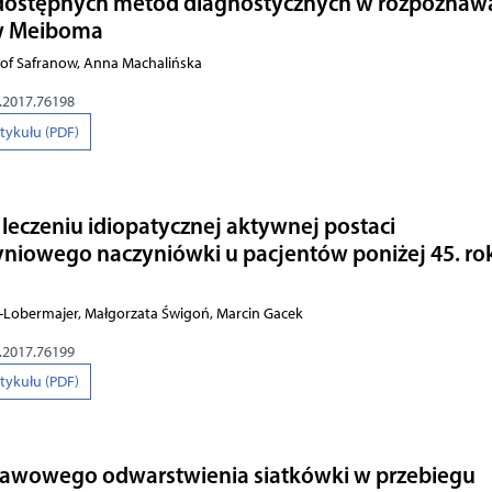
 dostępnych metod diagnostycznych w rozpoznaw
ów Meiboma
tof Safranow, Anna Machalińska
o.2017.76198
rtykułu (PDF)
leczeniu idiopatycznej aktywnej postaci
iowego naczyniówki u pacjentów poniżej 45. ro
Lobermajer, Małgorzata Świgoń, Marcin Gacek
o.2017.76199
rtykułu (PDF)
jawowego odwarstwienia siatkówki w przebiegu