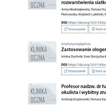
rozwarstwienia siat
Anna Modrzejewska, Tomasz Ku
Piotrowska, Wojciech Lubiński
DOI
:
https://doi.org/10.5114/k
Streszczenie
Treść a
Artykuł przeglądowy
Zastosowanie ologen
Irmina Duchnik, Ewa Starzycka
DOI
:
https://doi.org/10.5114/k
Streszczenie
Treść a
Profesor nadzw. dr h
okulista i wybitny zn
Andrzej Grzybowski, Tomasz Ka