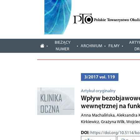
BIEŻĄCY
ARTY
ARCHIWUM
FILMY
NUMER
DR
3/2017 vol. 119
Artykuł oryginalny
Wpływ bezobjawoweg
wewnętrznej na funk
Anna Machalińska, Aleksandra K
Kirkiewicz, Grażyna Wilk, Wojcie
DOI
:
https://doi.org/10.5114/k