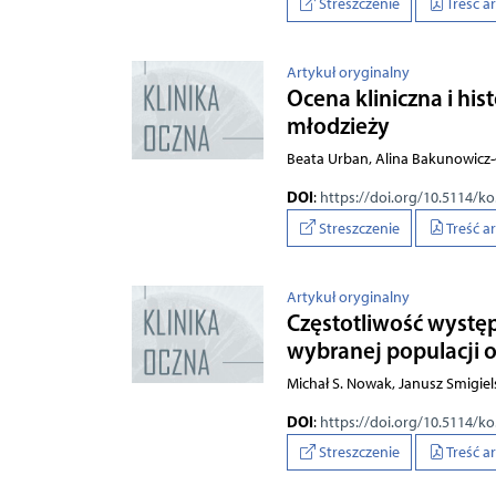
Streszczenie
Treść a
Artykuł oryginalny
Ocena kliniczna i hi
młodzieży
Beata Urban, Alina Bakunowicz-
DOI
:
https://doi.org/10.5114/k
Streszczenie
Treść a
Artykuł oryginalny
Częstotliwość występ
wybranej populacji o
Michał S. Nowak, Janusz Smigiels
DOI
:
https://doi.org/10.5114/k
Streszczenie
Treść a