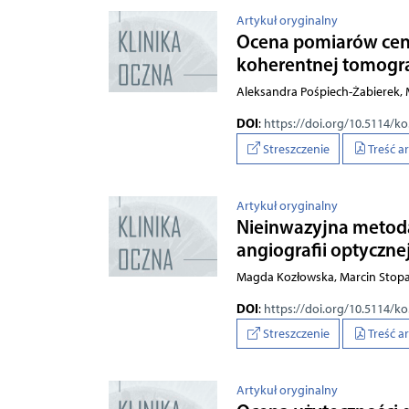
Artykuł oryginalny
Ocena pomiarów cent
koherentnej tomograf
Aleksandra Pośpiech-Żabierek, 
DOI
:
https://doi.org/10.5114/k
Streszczenie
Treść a
Artykuł oryginalny
Nieinwazyjna metod
angiografii optyczne
Magda Kozłowska, Marcin Stop
DOI
:
https://doi.org/10.5114/k
Streszczenie
Treść a
Artykuł oryginalny