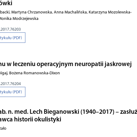
kówki
backi, Martyna Chrzanowska, Anna Machalińska, Katarzyna Mozolewska-
, Monika Modrzejewska
o.2017.76203
rtykułu (PDF)
u w leczeniu operacyjnym neuropatii jaskrowej
-Bigaj, Bożena Romanowska-Dixon
o.2017.76204
rtykułu (PDF)
ab. n. med. Lech Bieganowski (1940–2017) – zasłu
awca historii okulistyki
zało