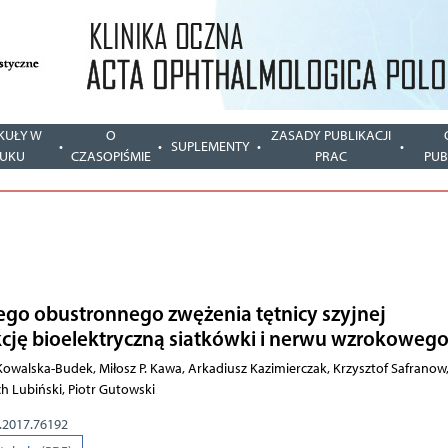
KUŁY W
O
ZASADY PUBLIKACJI
SUPLEMENTY
UKU
CZASOPIŚMIE
PRAC
PUB
o obustronnego zwężenia tętnicy szyjnej
cję bioelektryczną siatkówki i nerwu wzrokoweg
owalska-Budek, Miłosz P. Kawa, Arkadiusz Kazimierczak, Krzysztof Safranow
ch Lubiński, Piotr Gutowski
o.2017.76192