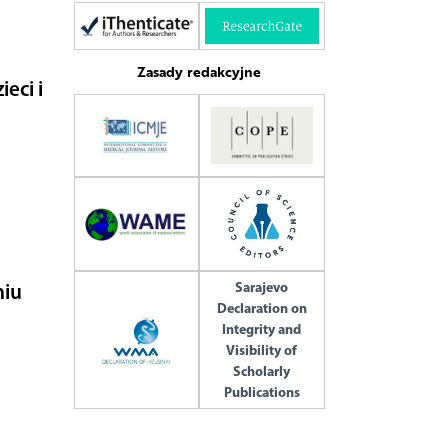
Zasady redakcyjne
eci i
Sarajevo
niu
Declaration on
Integrity and
Visibility of
Scholarly
Publications