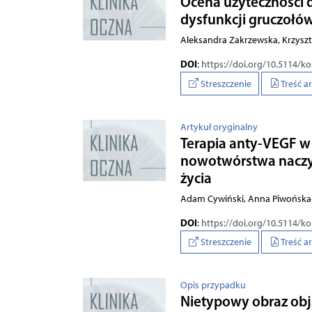
Ocena użyteczności
dysfunkcji gruczoł
Aleksandra Zakrzewska, Krzysz
DOI
:
https://doi.org/10.5114/k
Streszczenie
Treść a
Artykuł oryginalny
Terapia anty-VEGF w 
nowotwórstwa naczyn
życia
Adam Cywiński, Anna Piwońska-
DOI
:
https://doi.org/10.5114/k
Streszczenie
Treść a
Opis przypadku
Nietypowy obraz ob