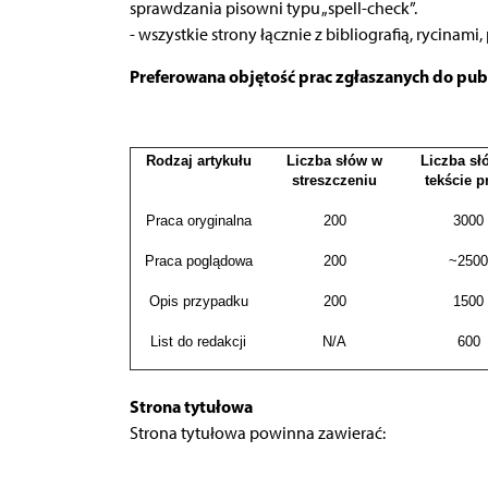
sprawdzania pisowni typu „spell-check”.
- wszystkie strony łącznie z bibliografią, rycin
Preferowana objętość prac zgłaszanych do publ
Rodzaj artykułu
Liczba słów w
Liczba sł
streszczeniu
tekście p
Praca oryginalna
200
3000
Praca poglądowa
200
~2500
Opis przypadku
200
1500
List do redakcji
N/A
600
Strona tytułowa
Strona tytułowa powinna zawierać: