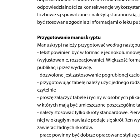
odpowiedzialności za konsekwencje wykorzystania
liczbowe są sprawdzane z należytą starannością,
być stosowane zgodnie z informacjami o leku pu
Przygotowanie manuskryptu
Manuskrypt należy przygotować według następu
- tekst powinien być w formacie jednokolumnow
(wyjustowanie, rozspacjowanie). Większość form
publikacji przez wydawcę.
- dozwolone jest zastosowanie pogrubionej czcion
- przygotowując tabelę należy użyć jednego rodz
czytelnie
- proszę załączyć tabele i ryciny w osobnych plik
w których mają być umieszczone poszczególne tab
- należy stosować tylko skróty standardowe. Pierws
niej w okrągłym nawiasie podaje się skrót (ten wy
zawierać żadnych skrótów.
- prace powinny być dobrze opracowane stylistyc