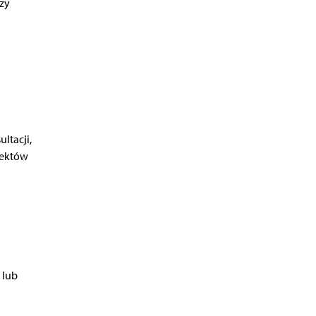
zy
ltacji,
jektów
 lub