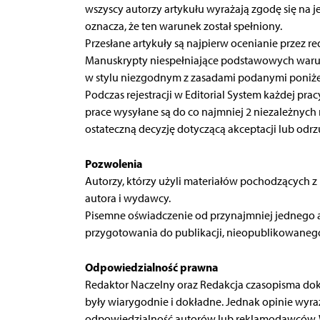
wszyscy autorzy artykułu wyrażają zgodę się na j
oznacza, że ten warunek został spełniony.
Przesłane artykuły są najpierw ocenianie przez re
Manuskrypty niespełniające podstawowych warun
w stylu niezgodnym z zasadami podanymi poniżej
Podczas rejestracji w Editorial System każdej pra
prace wysyłane są do co najmniej 2 niezależnych
ostateczną decyzję dotyczącą akceptacji lub odrzu
Pozwolenia
Autorzy, którzy użyli materiałów pochodzących z
autora i wydawcy.
Pisemne oświadczenie od przynajmniej jednego aut
przygotowania do publikacji, nieopublikowanego
Odpowiedzialność prawna
Redaktor Naczelny oraz Redakcja czasopisma dokł
były wiarygodnie i dokładne. Jednak opinie wyr
odpowiedzialność autorów lub reklamodawców. W