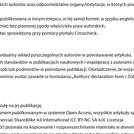
stkich autorów oraz odpowiedzialne organy/instytucje, w których pr
 opublikowana w innym miejscu, w tej samej formie, w języku angiel
ie) bez pisemnej zgody właściciela praw autorskich.
ostać sprawdzony przy pomocy portalu Crosscheck.
ywidualny wkład poszczególnych autorów w powstawanie artykułu.
ch standardów w publikacjach naukowych i współpracę z autorami 
osób lub podmiotów w powstanie publikacji. Oświadczenie, że wszy
powinno zostać zawarte w formularzu „Authors’ declaration form / Z
dę na jej publikację.
ismem publikowanym w systemie Open Access, wszystkie artykuły są
cial-ShareAlike 4.0 International (CC BY-NC-SA 4.0). Licencja
4.0/) pozwala na kopiowanie i rozpowszechnianie materiału w dowo