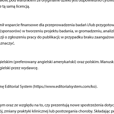
riałów, pod warunkiem że oryginalne dzieło jest odpowiednio cytow
tą samą licencją.
nił wsparcie finansowe dla przeprowadzenia badań i/lub przygoto
a (sponsorów) w tworzeniu projektu badania, w gromadzeniu, analizi
cyzji o zgłoszeniu pracy do publikacji; w przypadku braku zaangażo
aznaczyć.
ielskim (preferowany angielski amerykański) oraz polskim. Manusk
gielski przez wydawcę.
onę Editorial System (https://www.editorialsystem.com/ko).
m oraz ze względu na to, czy prezentują nowe spostrzeżenia doty
, zmiany praktyki klinicznej lub postrzegania choroby. Składając p