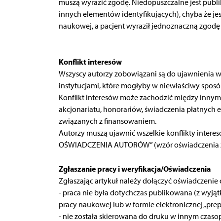
muszą wyrazić zgodę. Niedopuszczalne jest publi
innych elementów identyfikujących), chyba że jes
naukowej, a pacjent wyraził jednoznaczną zgodę 
Konflikt interesów
Wszyscy autorzy zobowiązani są do ujawnienia ws
instytucjami, które mogłyby w niewłaściwy sposób
Konflikt interesów może zachodzić między innymi
akcjonariatu, honorariów, świadczenia płatnych e
związanych z finansowaniem.
Autorzy muszą ujawnić wszelkie konflikty intere
OŚWIADCZENIA AUTORÓW” (wzór oświadczenia zn
Zgłaszanie pracy i weryfikacja/Oświadczenia
Zgłaszając artykuł należy dołączyć oświadczenie 
- praca nie była dotychczas publikowana (z wyj
pracy naukowej lub w formie elektronicznej „prep
- nie została skierowana do druku w innym czaso