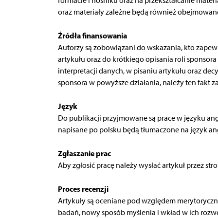
formacie i nośniku oraz na przekształcanie mate
oraz materiały zależne będą również obejmowane 
Źródła finansowania
Autorzy są zobowiązani do wskazania, kto zapew
artykułu oraz do krótkiego opisania roli sponsor
interpretacji danych, w pisaniu artykułu oraz de
sponsora w powyższe działania, należy ten fakt z
Język
Do publikacji przyjmowane są prace w języku ang
napisane po polsku będą tłumaczone na język an
Zgłaszanie prac
Aby zgłosić pracę należy wysłać artykuł przez str
Proces recenzji
Artykuły są oceniane pod względem merytoryczny
badań, nowy sposób myślenia i wkład w ich rozwój