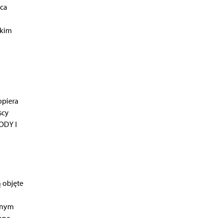
aca
skim
opiera
scy
GODY I
 objęte
lnym