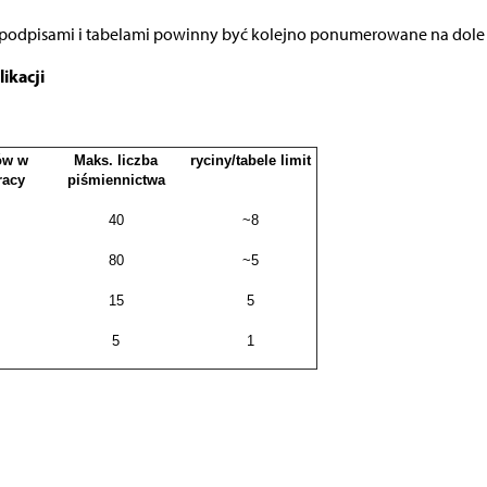
ami, podpisami i tabelami powinny być kolejno ponumerowane na dole 
ikacji
ów w
Maks. liczba
ryciny/tabele limit
racy
piśmiennictwa
40
~8
80
~5
15
5
5
1