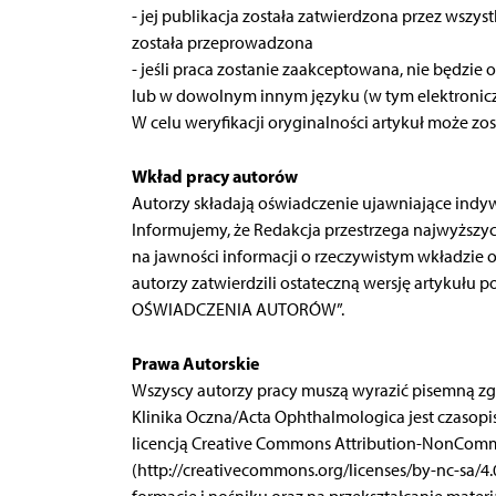
- jej publikacja została zatwierdzona przez wszy
została przeprowadzona
- jeśli praca zostanie zaakceptowana, nie będzie
lub w dowolnym innym języku (w tym elektroniczn
W celu weryfikacji oryginalności artykuł może z
Wkład pracy autorów
Autorzy składają oświadczenie ujawniające ind
Informujemy, że Redakcja przestrzega najwyższy
na jawności informacji o rzeczywistym wkładzie 
autorzy zatwierdzili ostateczną wersję artykułu 
OŚWIADCZENIA AUTORÓW”.
Prawa Autorskie
Wszyscy autorzy pracy muszą wyrazić pisemną zgo
Klinika Oczna/Acta Ophthalmologica jest czasop
licencją Creative Commons Attribution-NonCommer
(http://creativecommons.org/licenses/by-nc-sa/