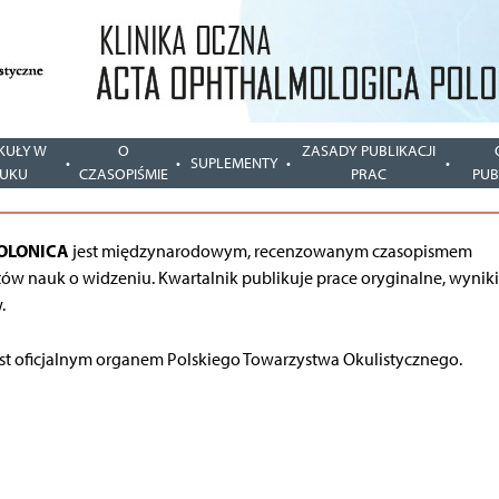
KUŁY W
O
ZASADY PUBLIKACJI
SUPLEMENTY
UKU
CZASOPIŚMIE
PRAC
PUB
OLONICA
jest międzynarodowym, recenzowanym czasopismem
ów nauk o widzeniu. Kwartalnik publikuje prace oryginalne, wynik
.
st oficjalnym organem Polskiego Towarzystwa Okulistycznego.