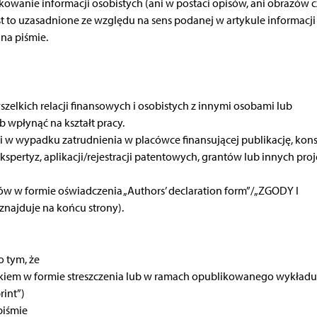
kowanie informacji osobistych (ani w postaci opisów, ani obrazów c
t to uzasadnione ze względu na sens podanej w artykule informacji
na piśmie.
zelkich relacji finansowych i osobistych z innymi osobami lub
 wpłynąć na kształt pracy.
 w wypadku zatrudnienia w placówce finansującej publikację, konsu
kspertyz, aplikacji/rejestracji patentowych, grantów lub innych pro
sów w formie oświadczenia „Authors’ declaration form”/„ZGODY I
ajduje na końcu strony).
o tym, że
ątkiem w formie streszczenia lub w ramach opublikowanego wykładu
rint”)
piśmie