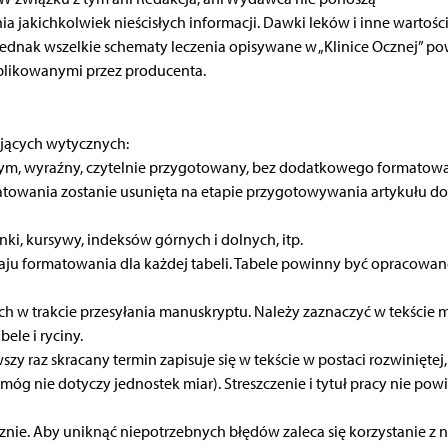
 jakichkolwiek nieścisłych informacji. Dawki leków i inne wartośc
 jednak wszelkie schematy leczenia opisywane w „Klinice Ocznej” p
blikowanymi przez producenta.
jących wytycznych:
ym, wyraźny, czytelnie przygotowany, bez dodatkowego formatow
atowania zostanie usunięta na etapie przygotowywania artykułu do
ki, kursywy, indeksów górnych i dolnych, itp.
aju formatowania dla każdej tabeli. Tabele powinny być opracowan
ach w trakcie przesyłania manuskryptu. Należy zaznaczyć w tekście m
ele i ryciny.
zy raz skracany termin zapisuje się w tekście w postaci rozwiniętej,
móg nie dotyczy jednostek miar). Streszczenie i tytuł pracy nie pow
znie. Aby uniknąć niepotrzebnych błędów zaleca się korzystanie z n