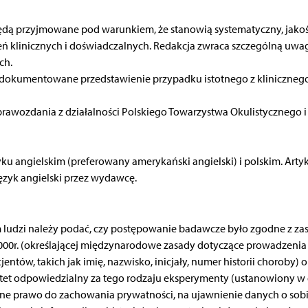
będą przyjmowane pod warunkiem, że stanowią systematyczny, jako
ień klinicznych i doświadczalnych. Redakcja zwraca szczególną uwa
ch.
udokumentowane przedstawienie przypadku istotnego z kliniczneg
prawozdania z działalności Polskiego Towarzystwa Okulistycznego i
u angielskim (preferowany amerykański angielski) i polskim. Arty
ęzyk angielski przez wydawcę.
 ludzi należy podać, czy postępowanie badawcze było zgodne z za
 2000r. (określającej międzynarodowe zasady dotyczące prowadzeni
tów, takich jak imię, nazwisko, inicjały, numer historii choroby) o
tet odpowiedzialny za tego rodzaju eksperymenty (ustanowiony w
zalne prawo do zachowania prywatności, na ujawnienie danych o sob