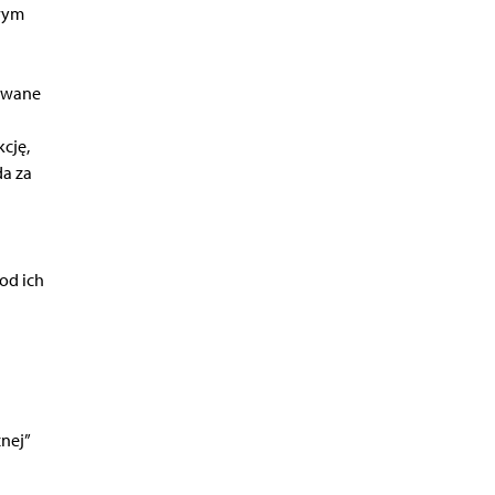
owym
towane
kcję,
da za
od ich
nej”