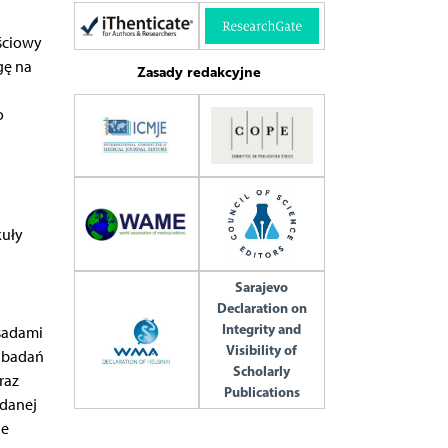
ściowy
gę na
Zasady redakcyjne
o
kuły
Sarajevo
Declaration on
Integrity and
sadami
Visibility of
a badań
Scholarly
raz
Publications
 danej
ie