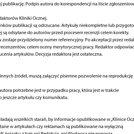
ej publikację. Podpis autora do korespondencji na liście zgłoszeni
daktorów Kliniki Ocznej.
ków publikacji są odrzucane. Artykuły niekompletne lub przygo
 są odsyłane do autorów przed procesem recenzji celem korekty.
cy zostaje przydzielony numer referencyjny. Po akceptacji przez reda
 recenzentów, celem oceny merytorycznej pracy. Redaktor odpowia
cenia artykułów. Decyzja redaktora jest ostateczna.
 innych źródeł, muszą załączyć pisemne pozwolenie na reprodukcję 
ora potrzebne jest w przypadku pracy, która jest w trakcie
 jeszcze artykułu czy komunikatu.
adają wszelkich starań, by informacje opublikowane w „Klinice Ocz
ażane w artykułach czy reklamach są publikowane na wyłączną
 związku z tym ani Redakcja, ani Wydawca nie ponoszą