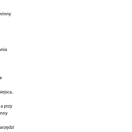
i
owinny
ania
e
iejsca,
 a przy
inny
arzędzi