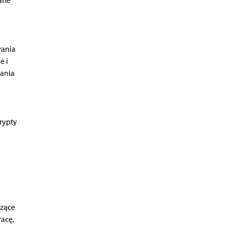
ane
wania
e i
wania
rypty
czące
racę,