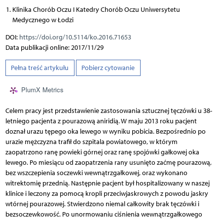
Klinika Chorób Oczu I Katedry Chorób Oczu Uniwersytetu
Medycznego w Łodzi
DOI:
https://doi.org/10.5114/ko.2016.71653
Data publikacji online: 2017/11/29
Pełna treść artykułu
Pobierz cytowanie
PlumX Metrics
Celem pracy jest przedstawienie zastosowania sztucznej tęczówki u 38-
letniego pacjenta z pourazową aniridią. W maju 2013 roku pacjent
doznał urazu tępego oka lewego w wyniku pobicia. Bezpośrednio po
urazie mężczyzna trafił do szpitala powiatowego, w którym
zaopatrzono ranę powieki górnej oraz ranę spojówki gałkowej oka
lewego. Po miesiącu od zaopatrzenia rany usunięto zaćmę pourazową,
bez wszczepienia soczewki wewnątrzgałkowej, oraz wykonano
witrektomię przednią. Następnie pacjent był hospitalizowany w naszej
klinice i leczony za pomocą kropli przeciwjaskrowych z powodu jaskry
wtórnej pourazowej. Stwierdzono niemal całkowity brak tęczówki i
bezsoczewkowość. Po unormowaniu ciśnienia wewnątrzgałkowego