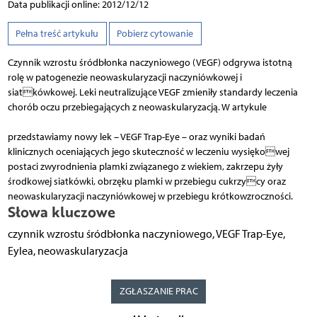
Data publikacji online: 2012/12/12
Pełna treść artykułu
Pobierz cytowanie
Czynnik wzrostu śródbłonka naczyniowego (VEGF) odgrywa istotną
rolę w patogenezie neowaskularyzacji naczyniówkowej i
siatkówkowej. Leki neutralizujące VEGF zmieniły standardy leczenia
chorób oczu przebiegających z neowaskularyzacją. W artykule
przedstawiamy nowy lek – VEGF Trap-Eye – oraz wyniki badań
klinicznych oceniających jego skuteczność w leczeniu wysiękowej
postaci zwyrodnienia plamki związanego z wiekiem, zakrzepu żyły
środkowej siatkówki, obrzęku plamki w przebiegu cukrzycy oraz
neowaskularyzacji naczyniówkowej w przebiegu krótkowzroczności.
Słowa kluczowe
czynnik wzrostu śródbłonka naczyniowego, VEGF Trap-Eye,
Eylea, neowaskularyzacja
ZGŁASZANIE PRAC