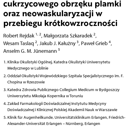
cukrzycowego obrzęku plamki
oraz neowaskularyzacji w
przebiegu krótkowzroczności
1, 2
2
Robert Rejdak
,
Małgorzata Szkaradek
,
2
3
4
Wesam Taslaq
,
Jakub J. Kałużny
,
Paweł Grieb
,
5
Anselm G. M. Jünemann
Klinika Okulistyki Ogólnej, Katedra Okulistyki Uniwersytetu
Medycznego w Lublinie
Oddział Okulistyki Wojewódzkiego Szpitala Specjalistycznego im. F.
Chopina w Rzeszowie
Katedra Zdrowia Publicznego Collegium Medicum w Bydgoszczy
Uniwersytetu Mikołaja Kopernika w Toruniu
Zakład Farmakologii Doświadczalnej Instytutu Medycyny
Doświadczalnej i Klinicznej Polskiej Akademii Nauk w Warszawie
Klinik für Augenheilkunde, Universitätsklinikum Erlangen, Friedrich-
Alexander-Universität Erlangen – Nürnberg, Erlangen