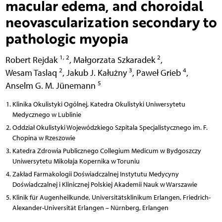
macular edema, and choroidal
neovascularization secondary to
pathologic myopia
1, 2
2
Robert Rejdak
,
Małgorzata Szkaradek
,
2
3
4
Wesam Taslaq
,
Jakub J. Kałużny
,
Paweł Grieb
,
5
Anselm G. M. Jünemann
Klinika Okulistyki Ogólnej, Katedra Okulistyki Uniwersytetu
Medycznego w Lublinie
Oddział Okulistyki Wojewódzkiego Szpitala Specjalistycznego im. F.
Chopina w Rzeszowie
Katedra Zdrowia Publicznego Collegium Medicum w Bydgoszczy
Uniwersytetu Mikołaja Kopernika w Toruniu
Zakład Farmakologii Doświadczalnej Instytutu Medycyny
Doświadczalnej i Klinicznej Polskiej Akademii Nauk w Warszawie
Klinik für Augenheilkunde, Universitätsklinikum Erlangen, Friedrich-
Alexander-Universität Erlangen – Nürnberg, Erlangen