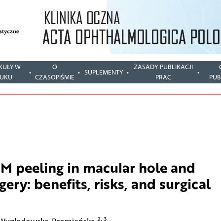
KUŁY W
O
ZASADY PUBLIKACJI
SUPLEMENTY
UKU
CZASOPIŚMIE
PRAC
PUB
M peeling in macular hole and
ry: benefits, risks, and surgical
2, 3