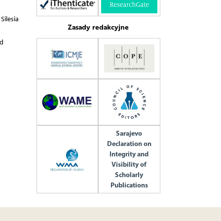
Silesia
Zasady redakcyjne
nd
Sarajevo
Declaration on
Integrity and
Visibility of
Scholarly
Publications