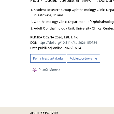
Piotr P. Dudek
,
Sebastian Sirek
,
Dorota
Student Research Group Ophthalmology Clinic, Depart
in Katowice, Poland
Ophthalmology Clinic, Department of Ophthalmology, F
Adult Ophthalmology Unit, University Clinical Center, 
KLINIKA OCZNA 2026, 128, 1: 1-5
DOI:
https://doi.org/10.5114/ko.2026.159784
Data publikacji online: 2026/03/24
Pełna treść artykułu
Pobierz cytowanie
PlumX Metrics
2719-3209
eISSN: