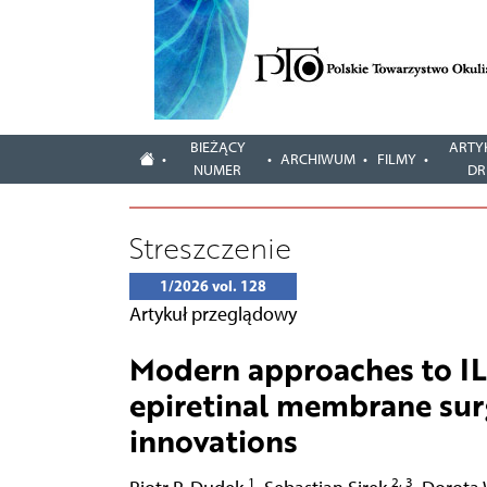
BIEŻĄCY
ARTY
ARCHIWUM
FILMY
NUMER
DR
Streszczenie
1/2026 vol. 128
Artykuł przeglądowy
Modern approaches to IL
epiretinal membrane surge
innovations
1
2, 3