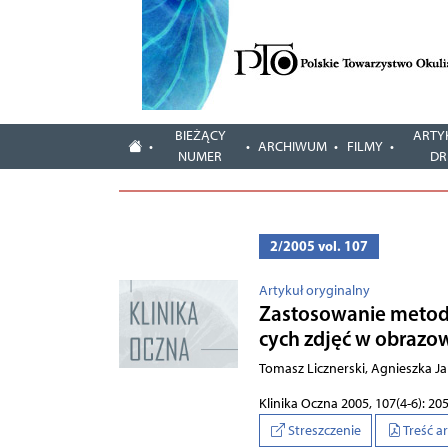
BIEŻĄCY
ARTY
ARCHIWUM
FILMY
NUMER
DR
2/2005 vol. 107
Artykuł oryginalny
Za­sto­so­wa­nie me­to­d
cych zdjęć w ob­ra­zo
To­masz Licz­ner­ski, Agnieszka 
Klinika Oczna 2005, 107(4-6): 20
Streszczenie
Treść a