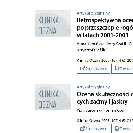
Artykuł oryginalny
Re­tro­spek­tyw­na oce­
po prze­szcze­pie ro­gó
w la­tach 2001-2003
Anna Kamińska, Jerzy Szaflik, Gra­ży
Krzysz­tof Cie­ślik
Klinika Oczna 2005, 107(4-6): 20
Streszczenie
Treść a
Artykuł oryginalny
Oce­na sku­tecz­no­ści o
cych za­ćmy i ja­skry
Piotr Jurowski, Roman Goś
Klinika Oczna 2005, 107(4-6): 21
Streszczenie
Treść a