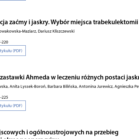
ja zaćmy i jaskry. Wybór miejsca trabekulektomii
owakowska-Maziarz, Dariusz Kliszczewski
7-220
rtykułu (PDF)
 za­staw­ki Ah­me­da w le­cze­niu róż­nych po­sta­ci ja­sk
ska, Anita Lyssek-Boroń, Barbara Bilińska, Antonina Jurewicz, Agnieszka Pe
1-225
rtykułu (PDF)
scowych i ogólnoustrojowych na przebieg