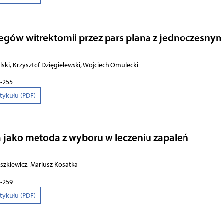
e­gów wi­trek­to­mii przez pars pla­na z jed­no­cze­sny
lski, Krzysztof Dzięgielewski, Wojciech Omulecki
2-255
rtykułu (PDF)
 jako metoda z wyboru w leczeniu zapaleń
h
aszkiewicz, Mariusz Kosatka
6-259
rtykułu (PDF)