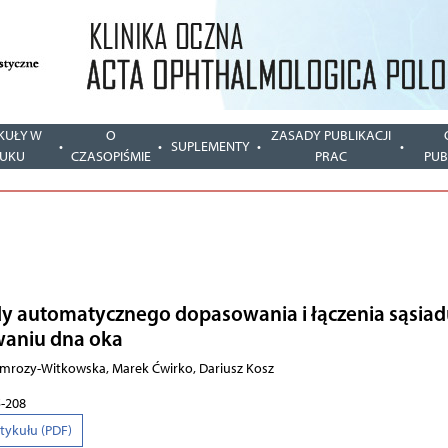
KUŁY W
O
ZASADY PUBLIKACJI
SUPLEMENTY
UKU
CZASOPIŚMIE
PRAC
PUB
y au­to­ma­tycz­ne­go do­pa­so­wa­nia i łą­cze­nia są­sia­d
­wa­niu dna oka
Jamrozy-Witkowska, Ma­rek Ćwir­ko, Da­riusz Ko­sz
5-208
rtykułu (PDF)