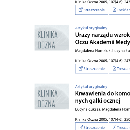
Klinika Oczna 2005, 107(4-6): 24
Streszczenie
Treść a
Artykuł oryginalny
Urazy narządu wzroku
Oczu Akademii Medyc
Magdalena Homziuk, Lucyna Łu
Klinika Oczna 2005, 107(4-6): 24
Streszczenie
Treść a
Artykuł oryginalny
Krwa­wie­nia do ko­mo­
nych gał­ki ocznej
Lucyna Łuksza, Magdalena Homzi
Klinika Oczna 2005, 107(4-6): 25
Streszczenie
Treść a