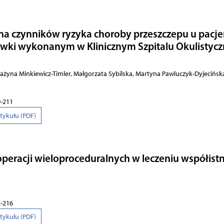
na czyn­ni­ków ry­zy­ka cho­ro­by prze­szcze­pu u pa­cj
w­ki wy­ko­na­nym w Kli­nicz­nym Szpi­ta­lu Oku­li­styc
­na Min­kie­wicz­-Ti­mler, Mał­go­rza­ta Sy­bil­ska, Mar­ty­na Paw­lu­czyk­-D­yj­eci­ńsk
9-211
rtykułu (PDF)
pe­ra­cji wie­lo­pro­ce­du­ral­nych w le­cze­niu współ­ist­n
2-216
rtykułu (PDF)