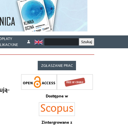
OPŁATY
LIKACYJNE
ZGŁASZANIE PRAC
u­ją­
Dostępne w
Zintergrowane z