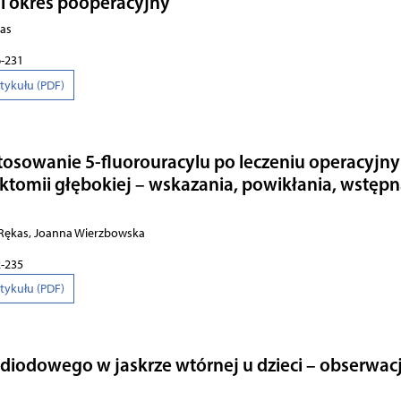
 i okres pooperacyjny
kas
6-231
rtykułu (PDF)
sowanie 5-fluorouracylu po leczeniu operacyjn
ktomii głębokiej – wskazania, powikłania, wstęp
 Rękas, Joanna Wierzbowska
2-235
rtykułu (PDF)
diodowego w jaskrze wtórnej u dzieci – obserwac