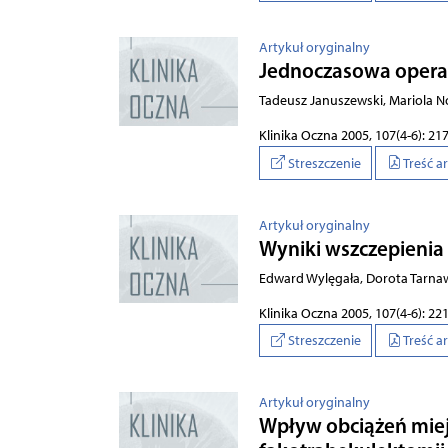
Artykuł oryginalny
Jednoczasowa operac
Tadeusz Januszewski, Mariola N
Klinika Oczna 2005, 107(4-6): 21
Streszczenie
Treść a
Artykuł oryginalny
Wy­ni­ki wsz­cze­pie­nia
Edward Wylęgała, Dorota Tarnaw
Klinika Oczna 2005, 107(4-6): 22
Streszczenie
Treść a
Artykuł oryginalny
Wpływ obciążeń miej