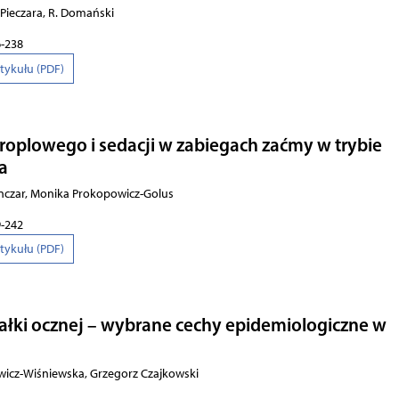
Pieczara, R. Domański
6-238
rtykułu (PDF)
roplowego i sedacji w zabiegach zaćmy w trybie
ia
onczar, Monika Prokopowicz-Golus
9-242
rtykułu (PDF)
gałki ocznej – wybrane cechy epidemiologiczne w
ewicz-Wiśniewska, Grzegorz Czajkowski