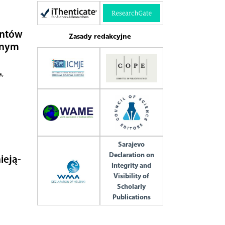
en­tów
Zasady redakcyjne
z­nym
a,
Sarajevo
Declaration on
ie­ją­
Integrity and
Visibility of
Scholarly
Publications