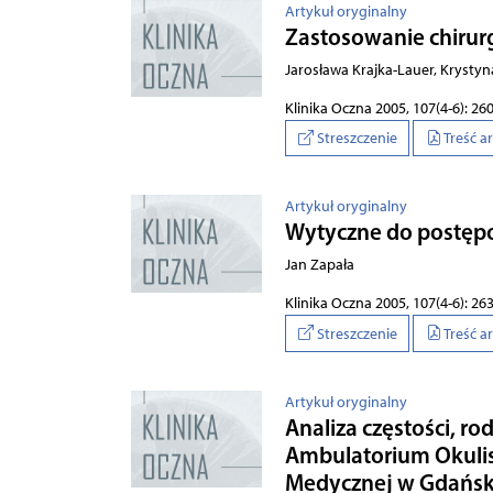
Artykuł oryginalny
Zastosowanie chirurg
Jarosława Krajka-Lauer, Krysty
Klinika Oczna 2005, 107(4-6): 26
Streszczenie
Treść a
Artykuł oryginalny
Wytyczne do postęp
Jan Zapała
Klinika Oczna 2005, 107(4-6): 26
Streszczenie
Treść a
Artykuł oryginalny
Analiza częstości, r
Ambulatorium Okulis
Medycznej w Gdańsku