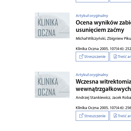
Artykuł oryginalny
Oce­na wy­ni­ków za­bi
usu­nię­ciem za­ćmy
Michał Wilczyński, Zbigniew Piku
Klinika Oczna 2005, 107(4-6): 25
Streszczenie
Treść a
Artykuł oryginalny
Wczesna witrektomia
wewnątrzgałkowyc
Andrzej Stankiewicz, Jacek Rob
Klinika Oczna 2005, 107(4-6): 25
Streszczenie
Treść a