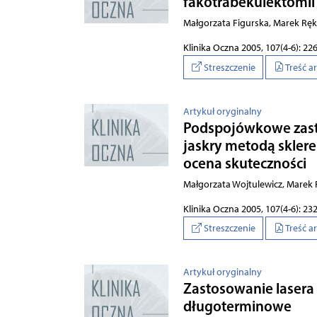
fakotrabekulektomii
Małgorzata Figurska, Marek Rę
Klinika Oczna 2005, 107(4-6): 22
Streszczenie
Treść a
Artykuł oryginalny
Podspojówkowe zasto
jaskry metodą sklere
ocena skuteczności
Małgorzata Wojtulewicz, Marek
Klinika Oczna 2005, 107(4-6): 23
Streszczenie
Treść a
Artykuł oryginalny
Zastosowanie lasera 
długoterminowe