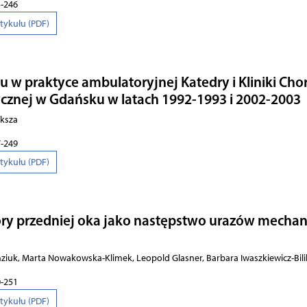
3-246
rtykułu (PDF)
 w praktyce ambulatoryjnej Katedry i Kliniki Cho
znej w Gdańsku w latach 1992-1993 i 2002-2003
ksza
7-249
rtykułu (PDF)
ry przed­niej oka ja­ko na­stęp­stwo ura­zów me­cha­n
uk, Marta Nowakowska-Klimek, Leopold Glasner, Barbara Iwaszkiewicz-Bili
0-251
rtykułu (PDF)