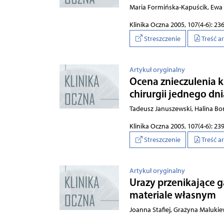
Maria Formińska-Kapuścik, Ewa 
Klinika Oczna 2005, 107(4-6): 23
Streszczenie
Treść a
Artykuł oryginalny
Ocena znieczulenia k
chirurgii jednego dn
Tadeusz Januszewski, Halina B
Klinika Oczna 2005, 107(4-6): 23
Streszczenie
Treść a
Artykuł oryginalny
Urazy przenikające 
materiale własnym
Joanna Stafiej, Grażyna Maluki