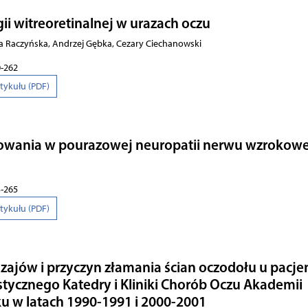
ii witreoretinalnej w urazach oczu
na Raczyńska, Andrzej Gębka, Cezary Ciechanowski
0-262
rtykułu (PDF)
owania w pourazowej neuropatii nerwu wzrokow
3-265
rtykułu (PDF)
odzajów i przyczyn złamania ścian oczodołu u pacj
tycznego Katedry i Kliniki Chorób Oczu Akademii
 w latach 1990-1991 i 2000-2001