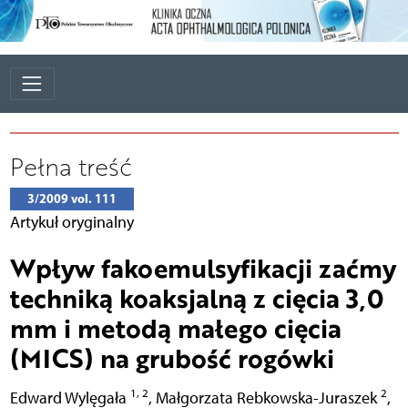
Pełna treść
3/2009 vol. 111
Artykuł oryginalny
Wpływ fakoemulsyfikacji zaćmy
techniką koaksjalną z cięcia 3,0
mm i metodą małego cięcia
(MICS) na grubość rogówki
1, 2
2
Edward Wylęgała
,
Małgorzata Rebkowska-Juraszek
,