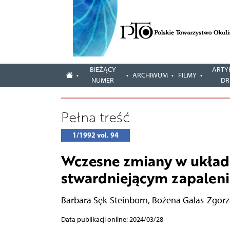
BIEŻĄCY
ARTY
ARCHIWUM
FILMY
NUMER
DR
Pełna treść
1/1992 vol. 94
Wczesne zmiany w ukła
stwardniejącym zapalen
Barbara Sęk-Steinborn
,
Bożena Galas-Zgorz
Data publikacji online: 2024/03/28