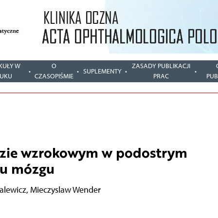
KUŁY W
O
ZASADY PUBLIKACJI
SUPLEMENTY
UKU
CZASOPIŚMIE
PRAC
PUB
dzie wzrokowym w podostrym
iu mózgu
alewicz
,
Mieczyslaw Wender