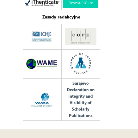
Zasady redakcyjne
Sarajevo
Declaration on
Integrity and
Visibility of
Scholarly
Publications