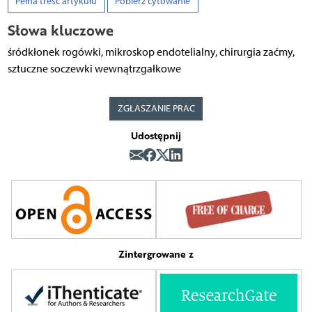
Pełna treść artykułu
Pobierz cytowanie
Słowa kluczowe
śródkłonek rogówki, mikroskop endotelialny, chirurgia zaćmy,
sztuczne soczewki wewnątrzgałkowe
ZGŁASZANIE PRAC
Udostępnij
Zintergrowane z