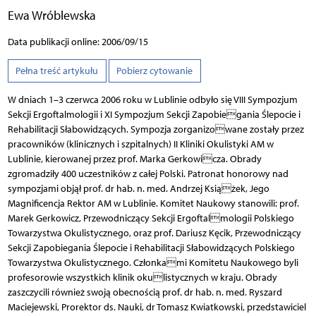
Ewa Wróblewska
Data publikacji online: 2006/09/15
Pełna treść artykułu
Pobierz cytowanie
W dniach 1–3 czerwca 2006 roku w Lublinie odbyło się VIII Sympozjum
Sekcji Ergoftalmologii i XI Sympozjum Sekcji Zapobiegania Ślepocie i
Rehabilitacji Słabowidzących. Sympozja zorganizowane zostały przez
pracowników (klinicznych i szpitalnych) II Kliniki Okulistyki AM w
Lublinie, kierowanej przez prof. Marka Gerkowicza. Obrady
zgromadziły 400 uczestników z całej Polski. Patronat honorowy nad
sympozjami objął prof. dr hab. n. med. Andrzej Książek, Jego
Magnificencja Rektor AM w Lublinie. Komitet Naukowy stanowili: prof.
Marek Gerkowicz, Przewodniczący Sekcji Ergoftalmologii Polskiego
Towarzystwa Okulistycznego, oraz prof. Dariusz Kęcik, Przewodniczący
Sekcji Zapobiegania Ślepocie i Rehabilitacji Słabowidzących Polskiego
Towarzystwa Okulistycznego. Członkami Komitetu Naukowego byli
profesorowie wszystkich klinik okulistycznych w kraju. Obrady
zaszczycili również swoją obecnością prof. dr hab. n. med. Ryszard
Maciejewski, Prorektor ds. Nauki, dr Tomasz Kwiatkowski, przedstawiciel