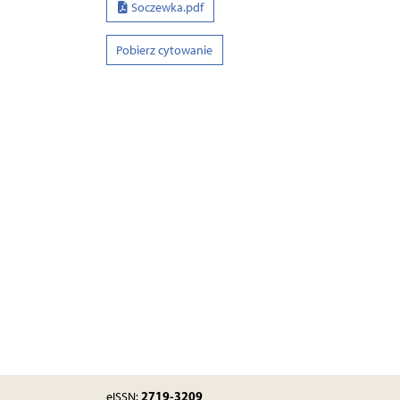
Soczewka.pdf
Pobierz cytowanie
2719-3209
eISSN: