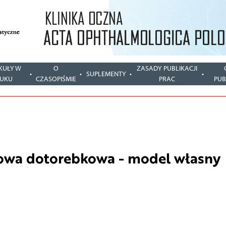
KUŁY W
O
ZASADY PUBLIKACJI
SUPLEMENTY
UKU
CZASOPIŚMIE
PRAC
PUB
owa dotorebkowa - model własny