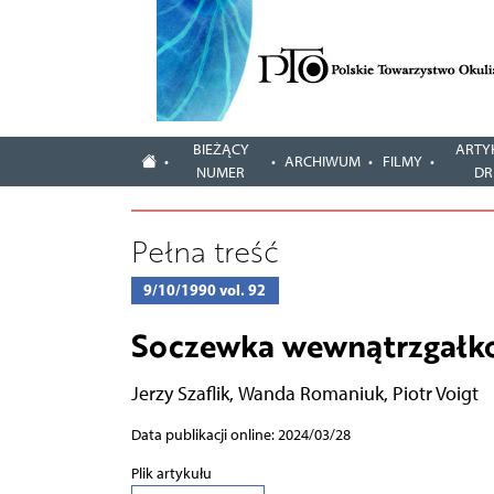
BIEŻĄCY
ARTY
ARCHIWUM
FILMY
NUMER
DR
Pełna treść
9/10/1990 vol. 92
Soczewka wewnątrzgałk
Jerzy Szaflik
,
Wanda Romaniuk
,
Piotr Voigt
Data publikacji online: 2024/03/28
Plik artykułu