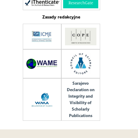
Zasady redakcyjne
Sarajevo
Declaration on
Integrity and
Visibility of
Scholarly
Publications