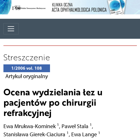
Streszczenie
1/2006 vol. 108
Artykuł oryginalny
Ocena wydzielania łez u
pacjentów po chirurgii
refrakcyjnej
1
1
Ewa Mrukwa-Kominek
,
Paweł Stala
,
1
1
Stanisława Gierek-Ciaciura
,
Ewa Lange