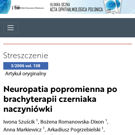
Streszczenie
3/2006 vol. 108
Artykuł oryginalny
Neuropatia popromienna po
brachyterapii czerniaka
naczyniówki
1
1
Iwona Szuścik
,
Bożena Romanowska-Dixon
,
1
1
Anna Markiewicz
,
Arkadiusz Pogrzebielski
,