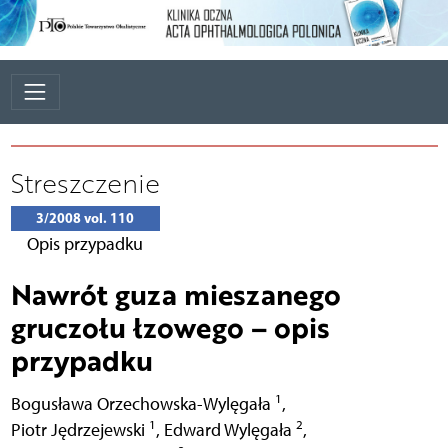
Streszczenie
3/2008 vol. 110
Opis przypadku
Nawrót guza mieszanego
gruczołu łzowego – opis
przypadku
1
Bogusława Orzechowska-Wylęgała
,
1
2
Piotr Jędrzejewski
,
Edward Wylęgała
,