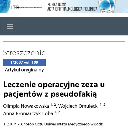
Streszczenie
1/2007 vol. 109
Artykuł oryginalny
Leczenie operacyjne zeza u
pacjentów z pseudofakią
1, 2
1, 2
Olimpia Nowakowska
,
Wojciech Omulecki
,
1, 2
Anna Broniarczyk-Loba
Z Kliniki Chorób Oczu Uniwersytetu Medycznego w Łodzi