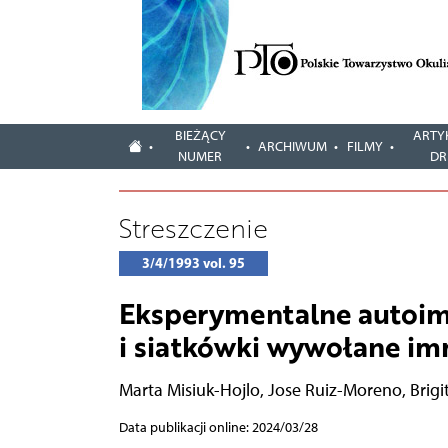
BIEŻĄCY
ARTY
ARCHIWUM
FILMY
NUMER
DR
Streszczenie
3/4/1993 vol. 95
Eksperymentalne autoim
i siatkówki wywołane i
Marta Misiuk-Hojlo
,
Jose Ruiz-Moreno
,
Brigi
Data publikacji online: 2024/03/28