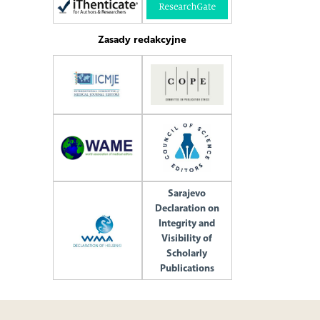
Zasady redakcyjne
Sarajevo
Declaration on
Integrity and
Visibility of
Scholarly
Publications