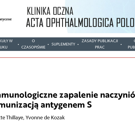
KUŁY W
O
ZASADY PUBLIKACJI
SUPLEMENTY
UKU
CZASOPIŚMIE
PRAC
PUB
munologiczne zapalenie naczyni
mmunizacją antygenem S
tte Thillaye
,
Yvonne de Kozak