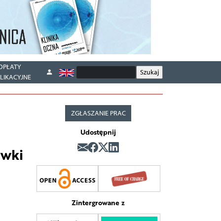
OPŁATY
LIKACYJNE
ZGŁASZANIE PRAC
Udostępnij
ówki
Zintergrowane z