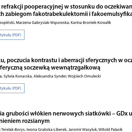
 refrakcji pooperacyjnej w stosunku do oczekiwan
 zabiegom fakotrabekulektomii i fakoemulsyfika
kopiński, Marzena Gabrysiak-Wąsowska, Karina Broniek-Kowalik
rtykułu (PDF)
u, poczucia kontrastu i aberracji sferycznych w oc
asferyczną soczewką wewnątrzgałkową
la, Sylwia Konarska, Aleksandra Synder, Wojciech Omulecki
rtykułu (PDF)
a grubości włókien nerwowych siatkówki – GDx 
dnieniem rozsianym
Terelak-Borys, Iwona Grabska-Liberek, Jaromir Wasyluk, Witold Palasik