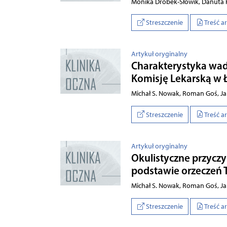
Monika Drobek-Słowik, Danuta K
Streszczenie
Treść a
Artykuł oryginalny
Charakterystyka wad
Komisję Lekarską w 
Michał S. Nowak, Roman Goś, Ja
Streszczenie
Treść a
Artykuł oryginalny
Okulistyczne przycz
podstawie orzeczeń 
Michał S. Nowak, Roman Goś, Ja
Streszczenie
Treść a