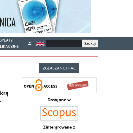
OPŁATY
LIKACYJNE
ZGŁASZANIE PRAC
skrą
Dostępne w
y
Zintergrowane z