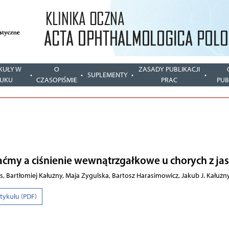
KUŁY W
O
ZASADY PUBLIKACJI
SUPLEMENTY
UKU
CZASOPIŚMIE
PRAC
PUB
aćmy a ciśnienie wewnątrzgałkowe u chorych z ja
ks, Bartłomiej Kałużny, Maja Zygulska, Bartosz Harasimowicz, Jakub J. Kałużn
rtykułu (PDF)