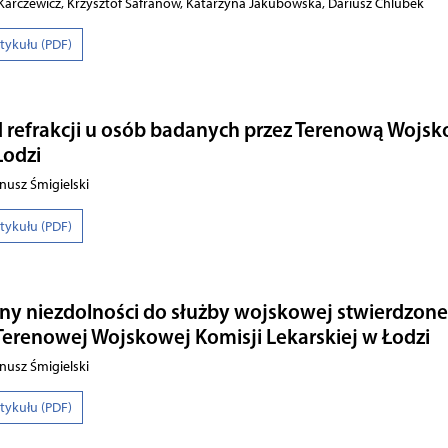
arczewicz, Krzysztof Safranow, Katarzyna Jakubowska, Dariusz Chlubek
rtykułu (PDF)
 refrakcji u osób badanych przez Terenową Wojs
Łodzi
nusz Śmigielski
rtykułu (PDF)
yny niezdolności do służby wojskowej stwierdzone
Terenowej Wojskowej Komisji Lekarskiej w Łodzi
nusz Śmigielski
rtykułu (PDF)