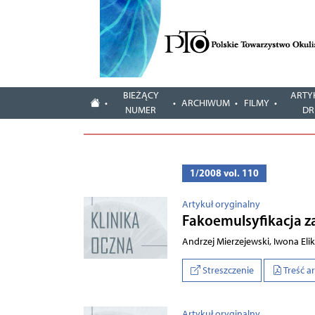
BIEŻĄCY
ARTY
ARCHIWUM
FILMY
NUMER
DR
1/2008 vol. 110
Artykuł oryginalny
Fakoemulsyfikacja z
Andrzej Mierzejewski, Iwona Eli
Streszczenie
Treść a
Artykuł oryginalny