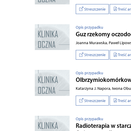
Streszczenie
Treść a
Opis przypadku
Guz rzekomy oczodo
Joanna Murawska, Paweł Lipows
Streszczenie
Treść a
Opis przypadku
Olbrzymiokomórkowe 
Katarzyna J. Napora, Iwona Obu
Streszczenie
Treść a
Opis przypadku
Radioterapia w star