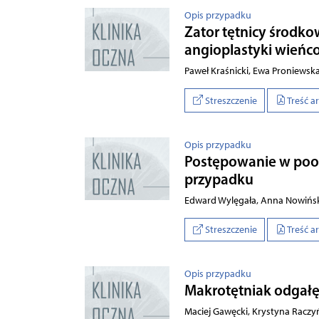
Opis przypadku
Zator tętnicy środko
angioplastyki wieńc
Paweł Kraśnicki, Ewa Proniewska
Streszczenie
Treść a
Opis przypadku
Postępowanie w poo
przypadku
Edward Wylęgała, Anna Nowińsk
Streszczenie
Treść a
Opis przypadku
Makrotętniak odgałę
Maciej Gawęcki, Krystyna Raczy