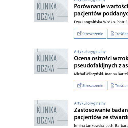
Porównanie wartości
pacjentów poddanych
Ewa Langwińska-Wośko, Piotr S
Streszczenie
Treść a
Artykuł oryginalny
Ocena ostrości wzrok
pseudofakijnych z 
Michał Wilczyński, Joanna Barte
Streszczenie
Treść a
Artykuł oryginalny
Zastosowanie badani
pacjentów ze stwar
Irmina Jankowska-Lech, Barbara 