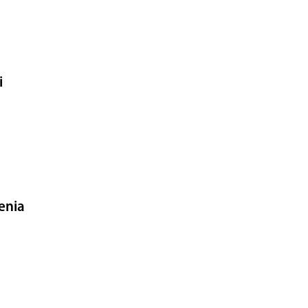
i
enia