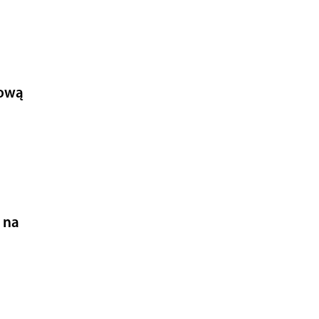
kową
 na