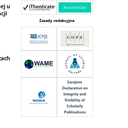
ej u
cji
Zasady redakcyjne
zach
Sarajevo
Declaration on
Integrity and
Visibility of
Scholarly
u
Publications