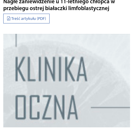
Nagłe zaniewidzenie u 11-letniego chłopca w
przebiegu ostrej białaczki limfoblastycznej
Treść artykułu (PDF)