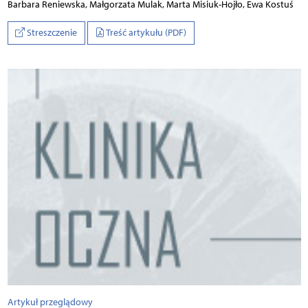
Bar­ba­ra Re­niew­ska, Mał­go­rza­ta Mu­lak, Mar­ta Mi­siu­k-Ho­jło, Ewa Ko­stuś
Streszczenie
Treść artykułu (PDF)
Artykuł przeglądowy