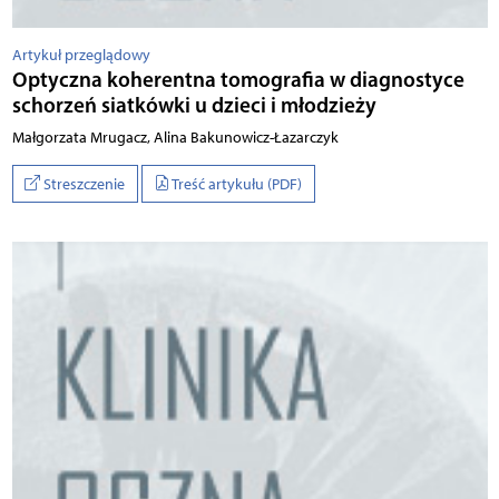
Artykuł przeglądowy
Optyczna koherentna tomografia w diagnostyce
schorzeń siatkówki u dzieci i młodzieży
Małgorzata Mru­gacz, Ali­na Ba­ku­no­wi­cz-Ł­aza­rczyk
Streszczenie
Treść artykułu (PDF)