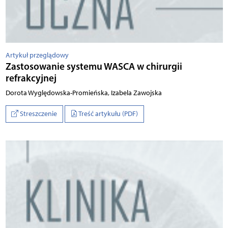
Artykuł przeglądowy
Zastosowanie systemu WASCA w chirurgii
refrakcyjnej
Do­ro­ta Wy­glę­dow­ska­-Pr­omie­ńska, Iza­be­la Za­woj­ska
Streszczenie
Treść artykułu (PDF)