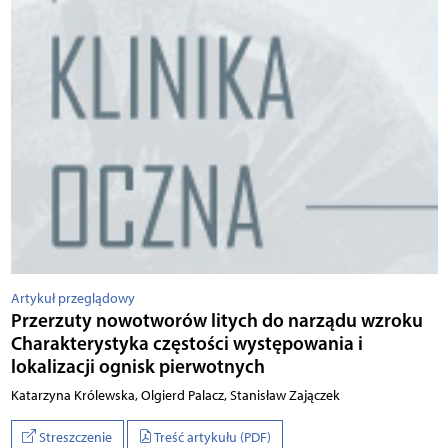
Artykuł przeglądowy
Przerzuty nowotworów litych do narządu wzroku
Charakterystyka częstości występowania i
lokalizacji ognisk pierwotnych
Ka­ta­rzy­na Kró­lew­ska, Ol­gierd Pa­la­cz, Sta­ni­sław Za­ją­cze­k
Streszczenie
Treść artykułu (PDF)