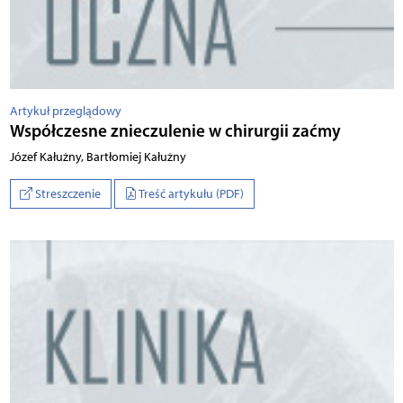
Artykuł przeglądowy
Współczesne znieczulenie w chirurgii zaćmy
Jó­zef Ka­łuż­ny, Bar­tło­miej Ka­łuż­ny
Streszczenie
Treść artykułu (PDF)