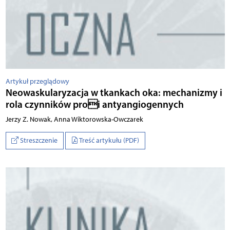
Artykuł przeglądowy
Neowaskularyzacja w tkankach oka: mechanizmy i
rola czynników proi antyangiogennych
Je­rzy Z. No­wak, An­na Wik­to­row­ska­-O­wcz­arek
Streszczenie
Treść artykułu (PDF)