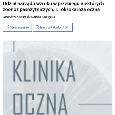
Udział narządu wzroku w przebiegu niektórych
zoonoz pasożytniczych. I. Toksokaroza oczna
Ja­ro­sław Ko­cięc­ki, Wan­da Ko­cięc­ka
Streszczenie
Treść artykułu (PDF)