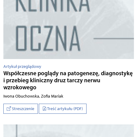
Artykuł przeglądowy
Współczesne poglądy na patogenezę, diagnostykę
i przebieg kliniczny druz tarczy nerwu
wzrokowego
Iwo­na Obu­chow­ska, Zo­fia Ma­riak
Streszczenie
Treść artykułu (PDF)