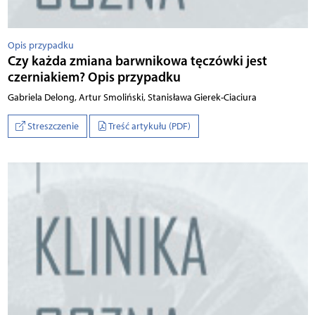
Opis przypadku
Czy każda zmiana barwnikowa tęczówki jest
czerniakiem? Opis przypadku
Ga­brie­la De­lon­g, Ar­tur Smo­liń­ski, Sta­ni­sła­wa Gie­rek­-Ci­aci­ura
Streszczenie
Treść artykułu (PDF)