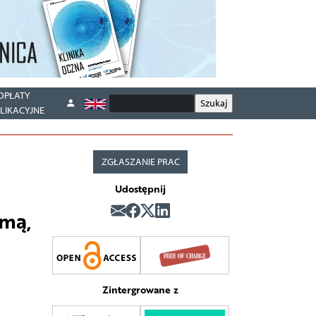
OPŁATY
LIKACYJNE
ZGŁASZANIE PRAC
Udostępnij
ćmą,
Zintergrowane z