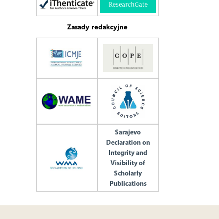
Zasady redakcyjne
Sarajevo
Declaration on
Integrity and
Visibility of
Scholarly
Publications