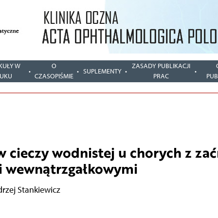
KUŁY W
O
ZASADY PUBLIKACJI
SUPLEMENTY
UKU
CZASOPIŚMIE
PRAC
PUB
 cieczy wodnistej u chorych z za
mi wewnątrzgałkowymi
rzej Stankiewicz