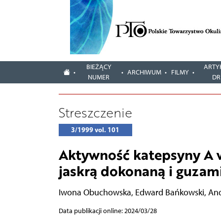
BIEŻĄCY
ARTY
ARCHIWUM
FILMY
NUMER
DR
Streszczenie
3/1999 vol. 101
Aktywność katepsyny A w
jaskrą dokonaną i guza
Iwona Obuchowska
,
Edward Bańkowski
,
And
Data publikacji online: 2024/03/28