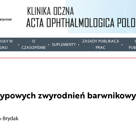
KUŁY W
O
ZASADY PUBLIKACJI
SUPLEMENTY
UKU
CZASOPIŚMIE
PRAC
PUB
ietypowych zwyrodnień barwnikow
-Brydak