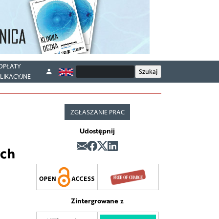
OPŁATY
LIKACYJNE
ZGŁASZANIE PRAC
Udostępnij
ych
Zintergrowane z