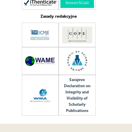
Zasady redakcyjne
Sarajevo
Declaration on
Integrity and
Visibility of
Scholarly
Publications