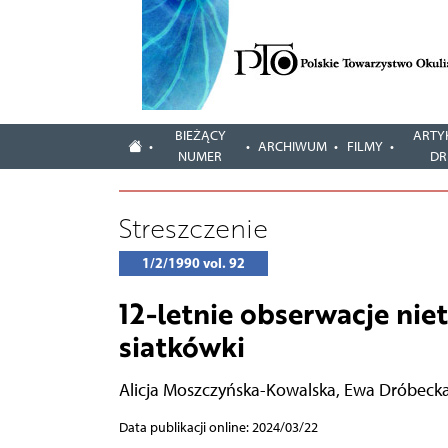
BIEŻĄCY
ARTY
ARCHIWUM
FILMY
NUMER
DR
Streszczenie
1/2/1990 vol. 92
12-letnie obserwacje n
siatkówki
Alicja Moszczyńska-Kowalska
,
Ewa Dróbecka
Data publikacji online: 2024/03/22